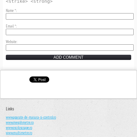
<strike> <strong>
Name
*
Email
*
Website
Links
www.aparate-de-masura-si-control.ro
www.megohmetre.ro
www.osciloscoape.ro
www.multimetre.ro