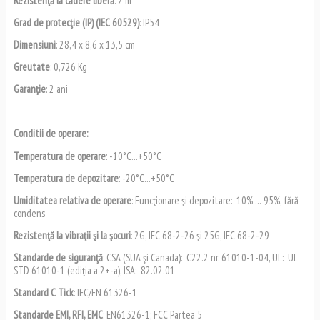
Rezistenţă la cădere liberă
: 2 m
Grad de protecţie (IP) (IEC 60529)
: IP54
Dimensiuni
: 28,4 x 8,6 x 13,5 cm
Greutate
: 0,726 Kg
Garanţie
: 2 ani
Conditii de operare:
Temperatura de operare
: -10°C…+50°C
Temperatura de depozitare
: -20°C…+50°C
Umiditatea relativa de operare
: Funcţionare şi depozitare: 10% … 95%, fără
condens
Rezistenţă la vibraţii şi la şocuri
: 2G, IEC 68-2-26 şi 25G, IEC 68-2-29
Standarde de siguranţă
: CSA (SUA şi Canada): C22.2 nr. 61010-1-04, UL: UL
STD 61010-1 (ediţia a 2+-a), ISA: 82.02.01
Standard C Tick
: IEC/EN 61326-1
Standarde EMI, RFI, EMC
: EN61326-1; FCC Partea 5