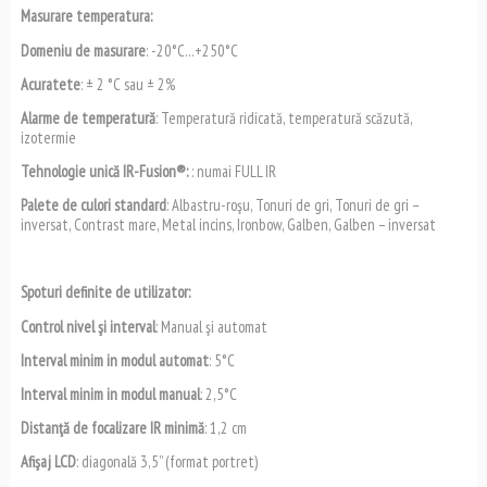
Masurare temperatura:
Domeniu de masurare
: -20°C…+250°C
Acuratete
: ± 2 °C sau ± 2%
Alarme de temperatură
: Temperatură ridicată, temperatură scăzută,
izotermie
Tehnologie unică IR-Fusion®:
: numai FULL IR
Palete de culori standard
: Albastru-roşu, Tonuri de gri, Tonuri de gri –
inversat, Contrast mare, Metal incins, Ironbow, Galben, Galben – inversat
Spoturi definite de utilizator:
Control nivel şi interval
: Manual şi automat
Interval minim in modul automat
: 5°C
Interval minim in modul manual
: 2,5°C
Distanţă de focalizare IR minimă
: 1,2 cm
Afişaj LCD
: diagonală 3,5” (format portret)