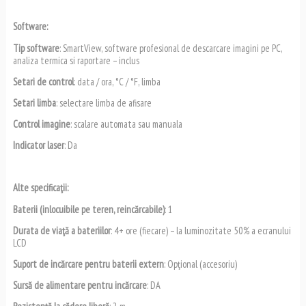
Software:
Tip software
: SmartView, software profesional de descarcare imagini pe PC,
analiza termica si raportare – inclus
Setari de control
: data / ora, °C / °F, limba
Setari limba
: selectare limba de afisare
Control imagine
: scalare automata sau manuala
Indicator laser
: Da
Alte specificaţii:
Baterii (inlocuibile pe teren, reincărcabile)
: 1
Durata de viaţă a bateriilor
: 4+ ore (fiecare) – la luminozitate 50% a ecranului
LCD
Suport de incărcare pentru baterii extern
: Opţional (accesoriu)
Sursă de alimentare pentru incărcare
: DA