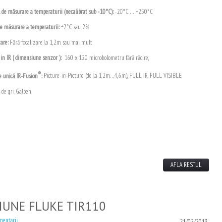
de măsurare a temperaturii (necalibrat sub -10°C):
-20°C … +250°C
de măsurare a temperaturii:
±2°C sau 2%
zare:
Fără focalizare la 1,2m sau mai mult
 in IR ( dimensiune senzor ):
160 x 120 microbolometru fără răcire,
®
e unică IR-Fusion
:
Picture-in-Picture (de la 1,2m…4,6m), FULL IR, FULL VISIBLE
 de gri, Galben
AFLA RESTUL
IUNE FLUKE TIR110
mentarii
21/02/2013