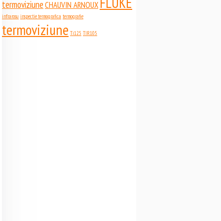
FLUKE
termoviziune
CHAUVIN ARNOUX
infrarosu
inspectie termografica
termografie
termoviziune
Ti125
TIR105