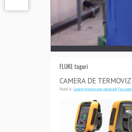
1
2
3
4
5
FLUKE taguri
CAMERA DE TERMOVIZ
Posted in
Camere termoviziune industriale
Fara come