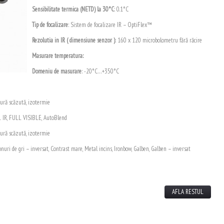
Sensibilitate termica (NETD) la 30°C
: 0.1°C
Tip de focalizare
: Sistem de focalizare IR – OptiFlex™
Rezolutia in IR ( dimensiune senzor )
: 160 x 120 microbolometru fără răcire
Masurare temperatura:
Domeniu de masurare
: -20°C…+350°C
tură scăzută, izotermie
LL IR, FULL VISIBLE, AutoBlend
tură scăzută, izotermie
 Tonuri de gri – inversat, Contrast mare, Metal incins, Ironbow, Galben, Galben – inversat
AFLA RESTUL