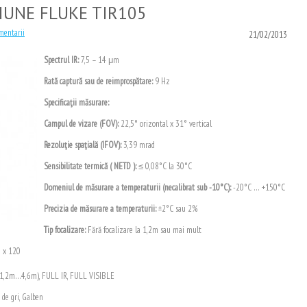
IUNE FLUKE TIR105
mentarii
21/02/2013
Spectrul IR
:
7,5 – 14 μm
Rată captură sau de reimprospătare
:
9 Hz
Specificaţii măsurare:
Campul de vizare (FOV)
:
22,5° orizontal x 31° vertical
Rezoluţie spaţială (IFOV)
:
3,39 mrad
Sensibilitate termică ( NETD )
:
≤ 0,08°C la 30°C
Domeniul de măsurare a temperaturii (necalibrat sub -10°C)
:
-20°C … +150°C
Precizia de măsurare a temperaturii
:
±2°C sau 2%
Tip focalizare
:
Fără focalizare la 1,2m sau mai mult
0 x 120
la 1,2m…4,6m), FULL IR, FULL VISIBLE
 de gri, Galben