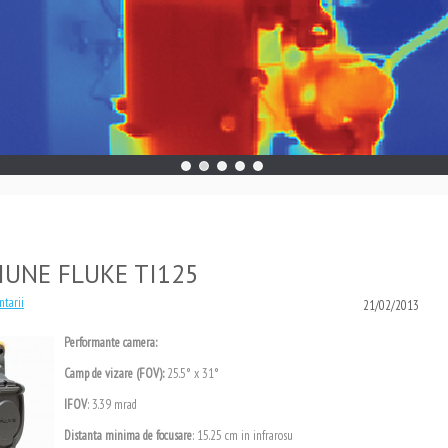
IUNE FLUKE TI125
ntarii
21/02/2013
Performante camera:
Camp de vizare (FOV):
25.5° x 31°
IFOV
: 3.39 mrad
Distanta minima de focusare
: 15.25 cm in infrarosu