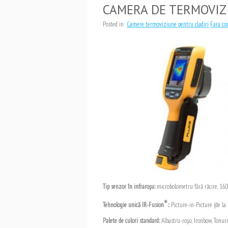
CAMERA DE TERMOVIZ
Posted in
Camere termoviziune pentru cladiri
Fara co
Tip senzor în infraroşu
:
microbolometru fără răcire, 16
®
Tehnologie unică IR-Fusion
:
: Picture-in-Picture (de 
Palete de culori standard
:
Albastru-roşu, Ironbow, Tonuri