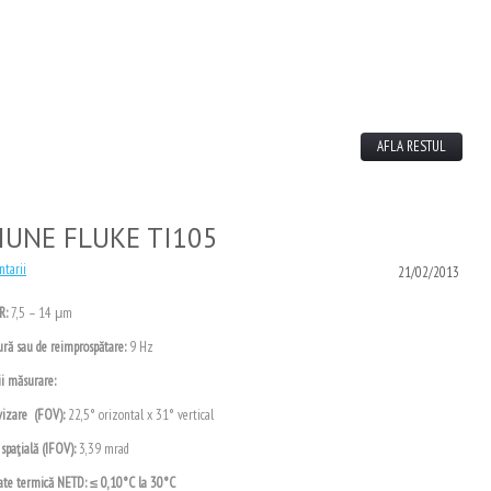
AFLA RESTUL
IUNE FLUKE TI105
ntarii
21/02/2013
R:
7,5 – 14 μm
ură sau de reimprospătare:
9 Hz
ii măsurare:
vizare (FOV):
22,5° orizontal x 31° vertical
spaţială (IFOV):
3,39 mrad
tate termică NETD:
≤ 0,10°C la 30°C