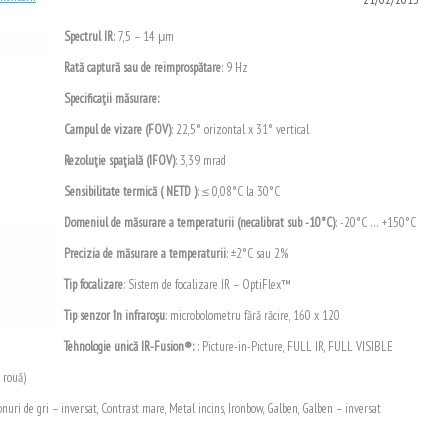
Spectrul IR
: 7,5 – 14 μm
Rată captură sau de reimprospătare
: 9 Hz
Specificaţii măsurare:
Campul de vizare (FOV)
: 22,5° orizontal x 31° vertical
Rezoluţie spaţială (IFOV)
: 3,39 mrad
Sensibilitate termică ( NETD )
: ≤ 0,08°C la 30°C
Domeniul de măsurare a temperaturii (necalibrat sub -10°C)
: -20°C … +150°C
Precizia de măsurare a temperaturii
: ±2°C sau 2%
Tip focalizare
: Sistem de focalizare IR – OptiFlex™
Tip senzor în infraroşu
: microbolometru fără răcire, 160 x 120
Tehnologie unică
IR-Fusion®
:
: Picture-in-Picture, FULL IR, FULL VISIBLE
 rouă)
 Tonuri de gri – inversat, Contrast mare, Metal incins, Ironbow, Galben, Galben – inversat