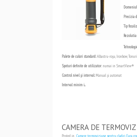
Domeniul 
Precizia 
Tip focali
Rezolutia
Tehnologi
Palete de culori standard:
Albastru-roşu, Ironbow, Tonuri
Spoturi definite de utilizator
: numai in SmartView®
Control nivel şi interval:
Manual şi automat
Interval minim i...
CAMERA DE TERMOVIZ
Posted in
Camere termoviziune pentru cladiri
Fara co