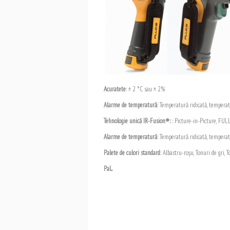
Acuratete
: ± 2 °C sau ± 2%
Alarme de temperatură
: Temperatură ridicată, tempera
Tehnologie unică IR-Fusion®:
: Picture-in-Picture, FU
Alarme de temperatură
: Temperatură ridicată, tempera
Palete de culori standard
: Albastru-roşu, Tonuri de gri,
Pal...