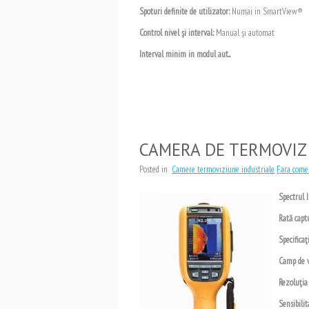
Spoturi definite de utilizator
:
Numai in SmartView®
Control nivel şi interval
:
Manual şi automat
Interval minim in modul aut...
CAMERA DE TERMOVIZ
Posted in
Camere termoviziune industriale
Fara come
Spectrul I
Rată capt
Specificaţ
Camp de 
Rezoluţia 
Sensibili