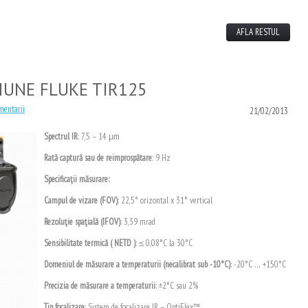
AFLA RESTUL
IUNE FLUKE TIR125
mentarii
21/02/2013
Spectrul IR
: 7,5 – 14 μm
Rată captură sau de reimprospătare
: 9 Hz
Specificaţii măsurare:
Campul de vizare (FOV)
: 22,5° orizontal x 31° vertical
Rezoluţie spaţială (IFOV)
: 3,39 mrad
Sensibilitate termică ( NETD )
: ≤ 0,08°C la 30°C
Domeniul de măsurare a temperaturii (necalibrat sub -10°C)
: -20°C … +150°C
Precizia de măsurare a temperaturii
: ±2°C sau 2%
Tip focalizare
: Sistem de focalizare IR – OptiFlex™