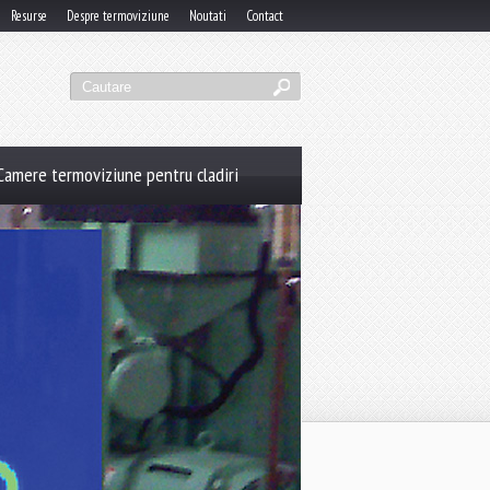
Resurse
Despre termoviziune
Noutati
Contact
Camere termoviziune pentru cladiri