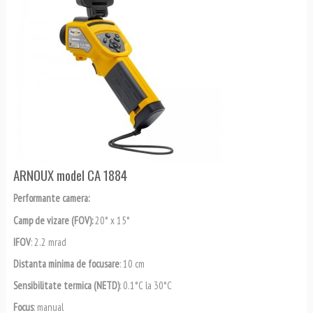
ARNOUX model CA 1884
Performante camera:
Camp de vizare (FOV):
20° x 15°
IFOV
: 2.2 mrad
Distanta minima de focusare
: 10 cm
Sensibilitate termica (NETD)
: 0.1°C la 30°C
Focus
: manual