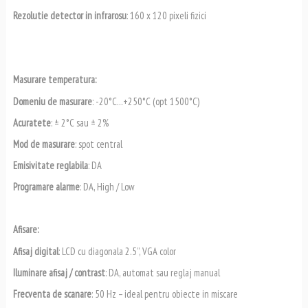
Rezolutie detector in infrarosu
: 160 x 120 pixeli fizici
Masurare temperatura:
Domeniu de masurare
: -20°C…+250°C (opt 1500°C)
Acuratete
: ± 2°C sau ± 2%
Mod de masurare
: spot central
Emisivitate reglabila
: DA
Programare alarme
: DA, High / Low
Afisare:
Afisaj digital
: LCD cu diagonala 2.5”, VGA color
Iluminare afisaj / contrast
: DA, automat sau reglaj manual
Frecventa de scanare
: 50 Hz – ideal pentru obiecte in miscare