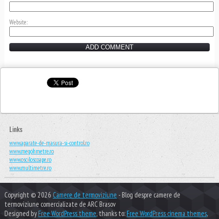
Website
Links
www.aparate-de-masura-si-control.ro
www.megohmetre.ro
www.osciloscoape.ro
www.multimetre.ro
Copyright © 2026
Camere de termoviziune
- Blog despre camere de
termoviziune comercializate de ARC Brasov
Designed by
Free WordPress theme
, thanks to:
Free WordPress cinema themes
,